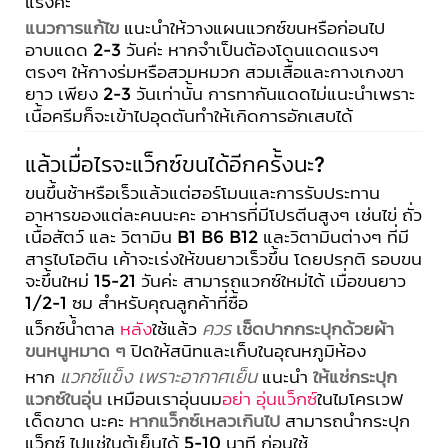
แรงค่ะ
แนวการแก้ไข
แนะนำให้วางแผนแวกซ์ขนหรือก่อนไป
อาบแดด 2-3 วันค่ะ หากจำเป็นต้องโดนแดดแรงๆ
ตรงๆ ให้กางร่มหรือสวมหมวก สวมเสื้อและกางเกงขา
ยาว เพียง 2-3 วันเท่านั้น การทากันแดดไม่แนะนำเพราะ
เนื้อครีมก็จะเข้าไปอุดตันทำให้เกิดการอักเสบได้
แล้วเมื่อไรจะแว็กซ์ขนได้อีกครั้งนะ?
ขนขึ้นช้าหรือเร็วแล้วแต่ฮอร์โมนและการรับประทาน
อาหารของแต่ละคนนะคะ อาหารที่มีโปรตีนสูงๆ เช่นไข่ ถั่ว
เนื้อสัตว์ และ วิตามิน B1 B6 B12 และวิตามินต่างๆ ที่มี
สารไบโอติน เค้าจะเร่งให้ขนยาวเร็วขึ้น โดยปรกติ รอบขน
จะขึ้นใหม่ 15-21 วันค่ะ สามารถแวกซ์ใหม่ได้ เมื่อขนยาว
1/2-1 ซม สำหรับคุณลูกค้าที่ซื้อ
แว็กซ์น้ำตาล
หลัง
ใช้แล้ว
ควร
เช็ดปากกระปุกด้วยผ้า
ขนหนูหมาด ๆ
ปิดให้สนิทและเก็บในอุณหภูมิห้อง
หาก
แวกซ์แข็ง เพราะอากาศเย็น
แนะนำ
ให้แช่กระปุก
แวกซ์ในอุ่น
เหมือนเราอุ่นนม
อย่า อุ่นแว็กซ์
ในไมโครเวฟ
เด็ดขาด นะคะ
หากแว็กซ์เหลวเกินไป
สามารถนำกระปุก
แว็กซ์ ไปแช่ในตู้เย็นได้ 5-10 นาที ก่อนใช้