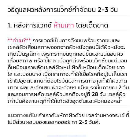
วิธีดูแลผิวหลังการแว็กซ์กำจัดขน 2-3 วัน
1. หลังการแวกซ์
ห้ามเกา
โดยเด็ดขาด
**ทำไม?**
การแวกซ์เป็นการดึงขนพร้อมรากขนและ
เซลล์ผิวเสื่อมสภาพออกจากผิวหนังตอนนี้ใต้ผิวหนังจะ
เกิดเป็นรูเล็กๆ เพราะรากขนถูกถอนขี้นและแน่นอนผิว
เสื่อมสถาพ หรือ ขี้ไคล เมื่อถูกดึงพร้อมแว็กซ์ขนแน่นอน
ก็เหมือนเราผลัดเซลล์ผิวใหม่ ผิวก็เหมือนเด็กน้อย ขาว
ใส และบอบบาง เมื่อเราเกาจะทำให้เชื้อโรคที่อยู่ในเล็บเรา
เข้าไปอุดตันแทนที่ต่อมไขมันและการเกาอาจทำให้ผิวเกิด
บาดแผลและอักเสบ ผิวจะค่อยๆ แข็งแรงขึ้นภายใน 2 วัน
และรอบการผลัดเซลล์ผิวปรกติจะอยู่ที่ 28 วัน เซลล์ผิว
เก่านั่นคือสาเหตุที่ทำให้เกิดสิวอุดตันและผิวหมองคล้ำ
แนวทางแก้ไข
ถ้าเราคันให้ทาผิวด้วย เจลว่านหางจระเข้ ที่
ไม่มีส่วนผสมของแอลกอฮอร์ ทา 2-3 วันค่ะ