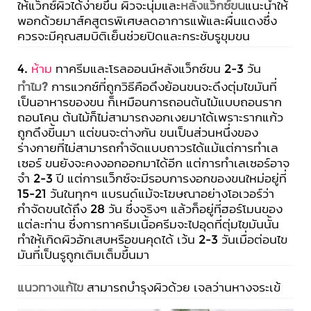
ให้แว็กซ์ผิวได้ง่ายขึ้น ผิวจะนุ่มและ
หลังแว็กซ์ขน
แนะนำให้
พอกด้วยมาส์คสูตรพิเศษลดอาการแพ้และผื่นแดงซึ่ง
ควรจะมีคุณสมบิติเย็นช่วยปิดและกระชับรูขุมขน
4.
ห้าม
ทาครีมและโรลออนน์หลังแว็กซ์ขน 2-3 วัน
ทำไม?
การแวกซ์ที่ถูกวิธีคือดึงย้อนขนจะดึงตุ่มไขมันที่
เป็นอาหารของขน ก็เหมือนการถอนต้นไม้แบบถอนราก
ถอนโคน ต้นไม้ก็ไม่สามารถงอกเงยมาได้เพราะรากแก้ว
ถูกดึงขี้นมา แต่ขนจะต่างกัน ขนเป็นส่วนหนึ่งของ
ร่างกายที่ไม่สามารถกำจัดแบบถาวรได้แม้แต่การทำเล
เซอร์ ขนยังจะคงงอกออกมาได้อีก แต่การทำเลเซอร์อาจ
จำ 2-3 ปี แต่การแว็กซ์จะมีรอบการงอกของขนใหม่อยู่ที่
15-21 วันในทุกๆ แบรนด์แม้จะโฆษณาอย่างโอเวอร์ว่า
กำจัดขนได้ถึง 28 วัน ซึ่งจริงๆ แล้วก็อยู่ที่ฮอร์โมนของ
แต่ละท่าน ซึ่งการทาครีมเนื้อครีมจะไปอุดที่ตุ่มไขมันนั้น
ทำให้เกิดผิวอักเสบหรือขนคุดได้ เว้น 2-3 วันเมื่อต่อนไข
มันที่เป็นรูถูกเติมเต็มขึ้นมา
แนวทางแก้ไข
สามารถบำรุงผิวด้วย เจลว่านหางจระเข้