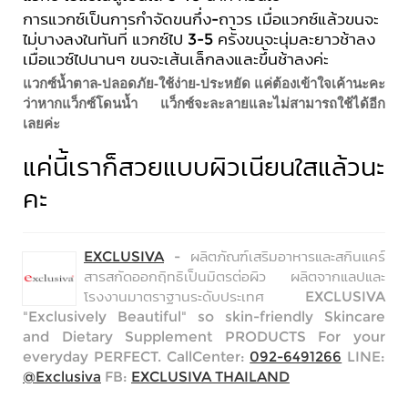
การแวกซ์เป็นการกำจัดขนกึ่ง-ถาวร เมื่อแวกซ์แล้วขนจะ
ไม่บางลงในทันที่ แวกซ์ไป 3-5 ครั้งขนจะนุ่มละยาวช้าลง
เมื่อแวซ์ไปนานๆ ขนจะเส้นเล็กลงและขึ้นช้าลงค่ะ
แวกซ์น้ำตาล-ปลอดภัย-ใช้ง่าย-ประหยัด แค่ต้องเข้าใจเค้านะคะ
ว่าหากแว็กซ์โดนน้ำ แว็กซ์จะละลายและไม่สามารถใช้ได้อีก
เลยค่ะ
แค่นี้เราก็สวยแบบผิวเนียนใสแล้วนะ
คะ
EXCLUSIVA
- ผลิตภัณฑ์เสริมอาหารและสกินแคร์
สารสกัดออกฤิทธิเป็นมิตรต่อผิว ผลิตจากแลปและ
โรงงานมาตราฐานระดับประเทศ EXCLUSIVA
"Exclusively Beautiful" so skin-friendly Skincare
and Dietary Supplement PRODUCTS For your
everyday PERFECT. CallCenter:
092-6491266
LINE:
@Exclusiva
FB:
EXCLUSIVA THAILAND