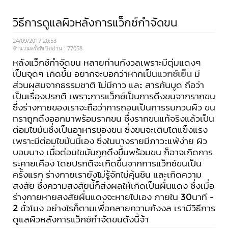
วิธีการดูแลผิวหลังการแว็กซ์กำจัดขน
24/09/2017 20:53
จำนวนครั้งที่เปิดอ่าน :
77058
หลังแว็กซ์กำจัดขน หลายท่านกังวลเพราะมีตุ่มแดงๆ
เป็นจุดๆ เกิดขึ้น อยากจะบอกว่าหากเป็น
แวกซ์เย็น
มี
ส่วนผสมจากธรรมชาติ ไม่มีกาว และ สารกันบูด ถือว่า
เป็นเรื่องปรกติ เพราะการแว็กซ์เป็นการดึงขนจากรากขน
ซึ่งร่างกายของเราจะถือว่าการถอนเป็นการรบกวนผิว ขน
ทราถูกดึงออกมาพร้อมรากขน ซึ่งรากขนแท้จริงแล้วเป็น
ต่อมไขมันซึ่งเป็นอาหารของขน ซึ่งขนจะเติบโตแข็งแรง
เพราะมีต่อมไขมันนี้เอง ซึ่งในบางรายมีภาวะแพ้ง่าย ผิว
บอบบาง เมื่อต่อมไขมันถูกดึงขึ้นพร้อมขน ก็อาจเกิดการ
ระคายเคือง โดยปรกติจะเกิดขึ้นจากการแว็กซ์ขนเป็น
ครั้งแรก ร่างกายเรายังไม่รู้จักไม่คุ้นชิน และเกิดความ
สงสัย ซึ่งความสงสัยนี้ก็ส่งผลให้เกิดเป็นผื่นแดง ซึ่งเมื่อ
ร่างกายหายสงสัยผื่นแดงจะหายไปเอง ภายใน 30นาที -
2 ชั่วโมง อย่างไรก็ตามเพื่อคลายความกังงล เรามีวิธีการ
ดูแลผิวหลังการแว็กซ์กำจัดขนดังนี้จ้า